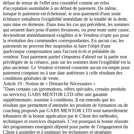
défaut de retour de l'effet sera considéré comme un refus
d'acceptation assimilable à un défaut de paiement. De même,
lorsque le paiement est échelonné, le non-paiement d'une seule
échéance entraînera l'exigibilité immédiate de la totalité de la dette,
sans mise en demeure. Dans tous les cas qui précèdent, les sommes
qui seraient dues pour d'autres livraisons, ou pour toute autre cause,
deviendront immédiatement exigibles si le Vendeur n'opte pas pour
la résolution des commandes correspondantes. En aucun cas, les
paiements ne peuvent être suspendus ni faire l'objet d'une
quelconque compensation sans l'accord écrit et préalable du
vendeur. Tout paiement partiel s'imputera d'abord sur la partie non
privilégiée de la créance, puis sur les sommes dont l'exigibilité est la
plus ancienne. Le Vendeur n'entend consentir aucun escompte pour
paiement comptant ou à une date antérieure à celle résultant des
conditions générales de vente.
Article 19 : Notion de « Démarche Nécessaires »
"Dans certains cas (promotions, offres spéciales, certains produits
ou services), GABS MENTOR LTD offre une garantie
supplémentaire, soumise à conditions. Il est entendu que les
résultats que permettent d’atteindre les produits de formation ou de
coaching proposés par GABS MENTOR LTD sont naturellement
tributaires de la bonne application par le Client des méthodes,
techniques et exercices dispensés. C’est pourquoi la bonne réussite
des programmes enseignés dépend pour partie de l’engagement du
Client à assimiler et à pratiquer les techniques et stratégies