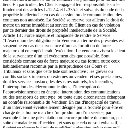
tiers. En particulier, les Clients engagent leur responsabilité sur le
fondement des articles L.122-4 et L.335-2 et suivants du code de la
propriété intellectuelle en cas de cession ou de communication des
contenus non autorisée. La Société se réserve par ailleurs le droit de
mettre un terme immédiat au service du Client en cas de violation
par ce dernier des droits de propriété intellectuelle de la Société.
Article 13 : Force majeure et incapacité de rendre le Service
"L’exécution des obligations du Vendeur au terme des présentes est
suspendue en cas de survenance d’un cas fortuit ou de force
majeure qui en empêcherait l’exécution. Le vendeur avisera le client
de la survenance d’un tel évènement dès que possible. Sont
considérés comme cas de force majeure ou cas fortuit, outre ceux
habituellement reconnus par la jurisprudence des Cours et
Tribunaux et sans que cette liste soit restrictive : les grèves ou
conflits sociaux internes ou externes au vendeur et ses prestataires,
dont les services postaux, les désastres naturels, les incendies,
l’interruption des télécommunications, l’interruption de
l’approvisionnement en énergie, interruption des communications
ou des transports de tout type, ou toute autre circonstance échappant
au contrôle raisonnable du Vendeur. En cas d'incapacité de travail
d’un intervenant éventuellement désigné par la Société pour être en
charge de la bonne marche d’un produit ou d’un service, par
exemple faire une présentation ou encore produire du contenu, par
suite de maladie ou d'accident, et sans que cela ne soit exhaustif, la
Société se réserve le droit de modifier le planning prévu sans qu'il