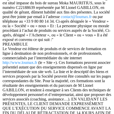
est situé impasse du bois de sureau Moka MAURITIUS, sous le
numéro C22188639 représentée par M Lionel GABILLON, en
qualité de gérant, dûment habilité aux fins des présentes. La société
peut être jointe par email à l’adresse
contact@loumax.fr
ou par
téléphone au +33 9 80 80 14 34. Ci-après désignée le « Vendeur »
ou la « Société » ou « nous » Et : La personne physique ou morale
procédant à l’achat de produits ou services auprès de la Société, Ci-
après, désigné « l’Acheteur », ou « le Client » ou « vous » Il a été
exposé et convenu ce qui suit :"
PREAMBULE
Le Vendeur est éditeur de produits et de services de formation en
ligne à destination de non professionnels, et de professionnels,
commercialisés par l’intermédiaire du site internet
http://www.loumax.fr
(le « Site »). Ces formations peuvent associer
présentiel autant que des enseignements dispensés en ligne par
l’intermédiaire de son site web. La liste et le descriptif des biens et
services proposés par la Société peuvent être consultés sur les pages
correspondantes du Site. Pour la majorité, ces formations sont la
résultante des enseignements et du parcours de M Lionel
GABILLON, et tendent à enseigner à ses Clients des techniques de
développement personnel et d’entreprenariat, ainsi que proposer des
services associés (coaching, assistance…). EN VALIDANT LES
PRÉSENTES, LE CLIENT DEMANDE EXPRESSÉMENT
QUE L’EXÉCUTION DU SERVICE COMMENCE AVANT LA
FIN DU DÉLAI DE RÉTRACTATION DE 14 JOURS AFIN DE