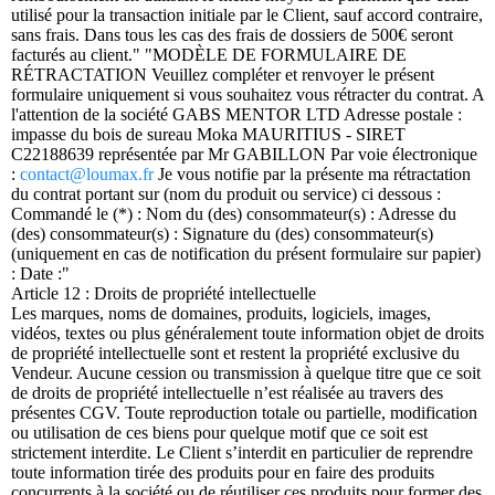
utilisé pour la transaction initiale par le Client, sauf accord contraire,
sans frais. Dans tous les cas des frais de dossiers de 500€ seront
facturés au client." "MODÈLE DE FORMULAIRE DE
RÉTRACTATION Veuillez compléter et renvoyer le présent
formulaire uniquement si vous souhaitez vous rétracter du contrat. A
l'attention de la société GABS MENTOR LTD Adresse postale :
impasse du bois de sureau Moka MAURITIUS - SIRET
C22188639 représentée par Mr GABILLON Par voie électronique
:
contact@loumax.fr
Je vous notifie par la présente ma rétractation
du contrat portant sur (nom du produit ou service) ci dessous :
Commandé le (*) : Nom du (des) consommateur(s) : Adresse du
(des) consommateur(s) : Signature du (des) consommateur(s)
(uniquement en cas de notification du présent formulaire sur papier)
: Date :"
Article 12 : Droits de propriété intellectuelle
Les marques, noms de domaines, produits, logiciels, images,
vidéos, textes ou plus généralement toute information objet de droits
de propriété intellectuelle sont et restent la propriété exclusive du
Vendeur. Aucune cession ou transmission à quelque titre que ce soit
de droits de propriété intellectuelle n’est réalisée au travers des
présentes CGV. Toute reproduction totale ou partielle, modification
ou utilisation de ces biens pour quelque motif que ce soit est
strictement interdite. Le Client s’interdit en particulier de reprendre
toute information tirée des produits pour en faire des produits
concurrents à la société ou de réutiliser ces produits pour former des