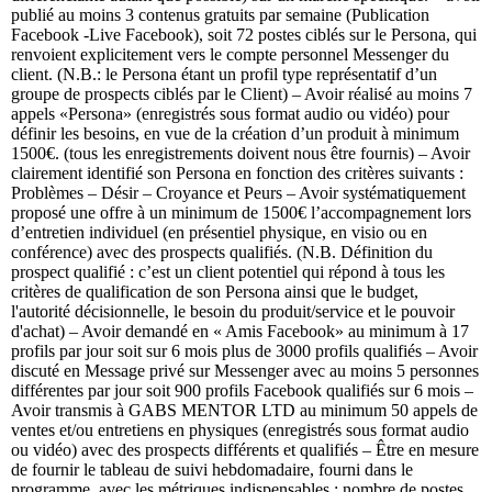
publié au moins 3 contenus gratuits par semaine (Publication
Facebook -Live Facebook), soit 72 postes ciblés sur le Persona, qui
renvoient explicitement vers le compte personnel Messenger du
client. (N.B.: le Persona étant un profil type représentatif d’un
groupe de prospects ciblés par le Client) – Avoir réalisé au moins 7
appels «Persona» (enregistrés sous format audio ou vidéo) pour
définir les besoins, en vue de la création d’un produit à minimum
1500€. (tous les enregistrements doivent nous être fournis) – Avoir
clairement identifié son Persona en fonction des critères suivants :
Problèmes – Désir – Croyance et Peurs – Avoir systématiquement
proposé une offre à un minimum de 1500€ l’accompagnement lors
d’entretien individuel (en présentiel physique, en visio ou en
conférence) avec des prospects qualifiés. (N.B. Définition du
prospect qualifié : c’est un client potentiel qui répond à tous les
critères de qualification de son Persona ainsi que le budget,
l'autorité décisionnelle, le besoin du produit/service et le pouvoir
d'achat) – Avoir demandé en « Amis Facebook» au minimum à 17
profils par jour soit sur 6 mois plus de 3000 profils qualifiés – Avoir
discuté en Message privé sur Messenger avec au moins 5 personnes
différentes par jour soit 900 profils Facebook qualifiés sur 6 mois –
Avoir transmis à GABS MENTOR LTD au minimum 50 appels de
ventes et/ou entretiens en physiques (enregistrés sous format audio
ou vidéo) avec des prospects différents et qualifiés – Être en mesure
de fournir le tableau de suivi hebdomadaire, fourni dans le
programme, avec les métriques indispensables : nombre de postes