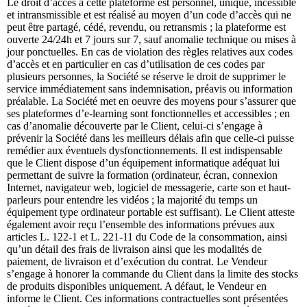
Le droit d’accès à cette plateforme est personnel, unique, incessible
et intransmissible et est réalisé au moyen d’un code d’accès qui ne
peut être partagé, cédé, revendu, ou retransmis ; la plateforme est
ouverte 24/24h et 7 jours sur 7, sauf anomalie technique ou mises à
jour ponctuelles. En cas de violation des règles relatives aux codes
d’accès et en particulier en cas d’utilisation de ces codes par
plusieurs personnes, la Société se réserve le droit de supprimer le
service immédiatement sans indemnisation, préavis ou information
préalable. La Société met en oeuvre des moyens pour s’assurer que
ses plateformes d’e-learning sont fonctionnelles et accessibles ; en
cas d’anomalie découverte par le Client, celui-ci s’engage à
prévenir la Société dans les meilleurs délais afin que celle-ci puisse
remédier aux éventuels dysfonctionnements. Il est indispensable
que le Client dispose d’un équipement informatique adéquat lui
permettant de suivre la formation (ordinateur, écran, connexion
Internet, navigateur web, logiciel de messagerie, carte son et haut-
parleurs pour entendre les vidéos ; la majorité du temps un
équipement type ordinateur portable est suffisant). Le Client atteste
également avoir reçu l’ensemble des informations prévues aux
articles L. 122-1 et L. 221-11 du Code de la consommation, ainsi
qu’un détail des frais de livraison ainsi que les modalités de
paiement, de livraison et d’exécution du contrat. Le Vendeur
s’engage à honorer la commande du Client dans la limite des stocks
de produits disponibles uniquement. A défaut, le Vendeur en
informe le Client. Ces informations contractuelles sont présentées