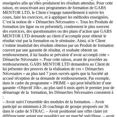
enseignées afin qu’elles produisent les résultats attendus. Pour cette
raison, en souscrivant aux programmes de formation de GABS
MENTOR LTD, le Client s’engage naturellement à suivre les
cours, faire les exercices, et à appliquer les méthodes enseignées.
C’est la notion de « Démarches Nécessaires ». Tous les Produits de
formation (en ligne ou en présentiel), contiennent le plus souvent
des exercices, des questionnaires ou des plans d’action que GABS
MENTOR LTD demande au client d’accomplir pour obtenir le
résultat visé par la formation ou le séminaire. Ainsi, si le Client
s’estime insatisfait des résultats obtenus par un Produit de formation
couvert par une garantie de résultat, et souhaite obtenir un
remboursement, il lui faudra se prévaloir d’avoir accompli cette «
Démarche Nécessaire ». Pour cette raison, avant de procéder au
remboursement, GABS MENTOR LTD demandera au Client de
lui présenter des preuves de la réalisation de ces « Démarches
Nécessaires » au plus tard 7 jours ouvrés après que la Société ait
accusé réception de sa demande de remboursement. Par exemple,
dans le cadre du programme « PRIME » qui peut bénéficier d’une
garantie «Objectif 10k», au plus tard 6 mois après le premier jour de
démarrage de la formation, les Démarches Nécessaires consistent à
:
– Avoir suivi l’ensemble des modules de la formation. – Avoir
participé au minimum à 26 coachings de groupe proposés sur 36
dans le cadre de STRAC. – Avoir positionné une offre claire (et
différenciante autant que possible) sur un marché spécifique. – avoir