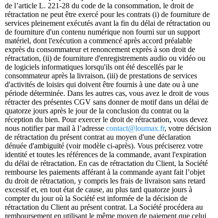
de l’article L. 221-28 du code de la consommation, le droit de
rétractation ne peut être exercé pour les contrats (i) de fourniture de
services pleinement exécutés avant la fin du délai de rétractation ou
de fourniture d'un contenu numérique non fourni sur un support
matériel, dont l'exécution a commencé après accord préalable
exprès du consommateur et renoncement exprès à son droit de
rétractation, (ii) de fourniture d'enregistrements audio ou vidéo ou
de logiciels informatiques lorsqu'ils ont été descellés par le
consommateur après la livraison, (iii) de prestations de services
d'activités de loisirs qui doivent être fournis à une date ou à une
période déterminée. Dans les autres cas, vous avez le droit de vous
rétracter des présentes CGV sans donner de motif dans un délai de
quatorze jours après le jour de la conclusion du contrat ou la
réception du bien. Pour exercer le droit de rétractation, vous devez
nous notifier par mail à l’adresse
contact@loumax.fr
, votre décision
de rétractation du présent contrat au moyen d'une déclaration
dénuée d'ambiguïté (voir modèle ci-après). Vous préciserez votre
identité et toutes les références de la commande, avant l'expiration
du délai de rétractation. En cas de rétractation du Client, la Société
rembourse les paiements afférant à la commande ayant fait l’objet
du droit de rétractation, y compris les frais de livraison sans retard
excessif et, en tout état de cause, au plus tard quatorze jours à
compter du jour où la Société est informée de la décision de
rétractation du Client au présent contrat. La Société procédera au
remboursement en utilisant le même moyen de paiement que celui