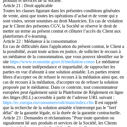
produits et services de la Société.
Article 21 : Droit applicable
Toutes les clauses figurant dans les présentes conditions générales
de vente, ainsi que toutes les opérations d’achat et de vente qui y
sont visées, seront soumises au droit Mauricien. En cas de violation
par le Client des présentes CGV, la Société se réserve le droit de
mettre un terme au présent contrat et clôturer l’accès du Client aux
plateformes d’e-learning.
Article 22 : Médiateur à la consommation
En cas de difficultés dans l'application du présent contrat, le Client a
la possibilité, avant toute action en justice, de solliciter le recours à
un médiateur de la consommation, que vous pouvez identifier sur le
site
https://www.economie.gouv.fr/mediation-conso
Le médiateur
tentera, en toute indépendance et impartialité, de rapprocher les
parties en vue d'aboutir à une solution amiable. Les parties restent
libres d'accepter ou de refuser le recours à la médiation ainsi que, en
cas de recours à la médiation, d'accepter ou de refuser la solution
proposée par le médiateur. Dans ce contexte, tout consommateur
européen peut également saisir la Plateforme de Règlement en ligne
des litiges (RLL) accessible à partir de l’adresse URL suivant :
https://ec.europa.eu/consumers/odr/main/index.cfm
Il est rappelé
que la recherche de la solution amiable n'interrompt pas le "bref
délai" de la garantie légale, ni la durée de la garantie contractuelle.
Article 23 : Demandes et réclamations "Pour toute question ou
signalement lié aux produits et services de la Société, les Clients