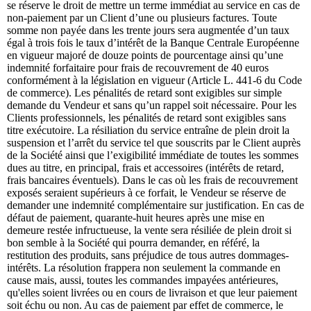
se réserve le droit de mettre un terme immédiat au service en cas de
non-paiement par un Client d’une ou plusieurs factures. Toute
somme non payée dans les trente jours sera augmentée d’un taux
égal à trois fois le taux d’intérêt de la Banque Centrale Européenne
en vigueur majoré de douze points de pourcentage ainsi qu’une
indemnité forfaitaire pour frais de recouvrement de 40 euros
conformément à la législation en vigueur (Article L. 441-6 du Code
de commerce). Les pénalités de retard sont exigibles sur simple
demande du Vendeur et sans qu’un rappel soit nécessaire. Pour les
Clients professionnels, les pénalités de retard sont exigibles sans
titre exécutoire. La résiliation du service entraîne de plein droit la
suspension et l’arrêt du service tel que souscrits par le Client auprès
de la Société ainsi que l’exigibilité immédiate de toutes les sommes
dues au titre, en principal, frais et accessoires (intérêts de retard,
frais bancaires éventuels). Dans le cas où les frais de recouvrement
exposés seraient supérieurs à ce forfait, le Vendeur se réserve de
demander une indemnité complémentaire sur justification. En cas de
défaut de paiement, quarante-huit heures après une mise en
demeure restée infructueuse, la vente sera résiliée de plein droit si
bon semble à la Société qui pourra demander, en référé, la
restitution des produits, sans préjudice de tous autres dommages-
intérêts. La résolution frappera non seulement la commande en
cause mais, aussi, toutes les commandes impayées antérieures,
qu'elles soient livrées ou en cours de livraison et que leur paiement
soit échu ou non. Au cas de paiement par effet de commerce, le